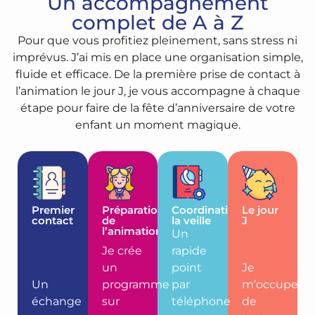
Un accompagnement
complet de A à Z
Pour que vous profitiez pleinement, sans stress ni
imprévus. J’ai mis en place une organisation simple,
fluide et efficace. De la première prise de contact à
l’animation le jour J, je vous accompagne à chaque
étape pour faire de la fête d’anniversaire de votre
enfant un moment magique.
Premier
Préparation
Coordination
Le jour
contact
de
la veille
J
l’animation
Un
Je crée
rapide
un
point
Je
Un
programme
par
m’occupe
échange
sur
téléphone
de