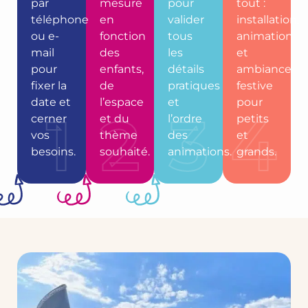
par
mesure
pour
tout :
téléphone
en
valider
installation,
ou e-
fonction
tous
animation
mail
des
les
et
pour
enfants,
détails
ambiance
fixer la
de
pratiques
festive
date et
l’espace
et
pour
1
2
3
4
cerner
et du
l’ordre
petits
vos
thème
des
et
besoins.
souhaité.
animations.
grands.