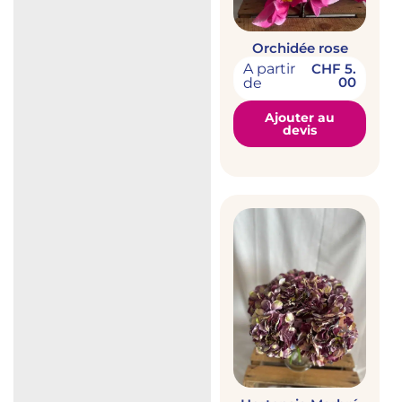
Orchidée rose
A partir
CHF
5.
00
de
Ajouter au
devis